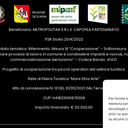
Beneficiario: METROPOLITAN S.R.L.S. CAPOFILA PARTENARIATO
PSR Sicilia 2014/2022
Ambito tematico: Riferimento: Misura 16 “Cooperazione” – Sottomisura: 
zare processi di lavoro in comune e condividere impianti e risorse, n
commercializzazione del turismo” – Codice Bando: 41421.
Progetto di cooperazione tra piccoli operatori del settore turistico
Rete di Filiera Turistica “Mare Etna Arte”
Atto di concessione N. 13 DEL 31/05/2021 GAL Terre di ACI;
CUP: H41B21000970009
Per fornire 
memorizzare 
Importo finanziato: € 50.000,00
tecnologie c
unici su que
su alcune ca