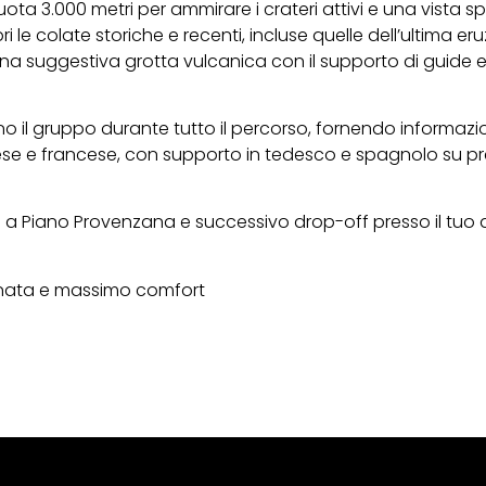
ota 3.000 metri per ammirare i crateri attivi e una vista spe
ri le colate storiche e recenti, incluse quelle dell’ultima er
una suggestiva grotta vulcanica con il supporto di guide e
il gruppo durante tutto il percorso, fornendo informazi
glese e francese, con supporto in tedesco e spagnolo su p
 a Piano Provenzana e successivo drop-off presso il tuo a
onata e massimo comfort