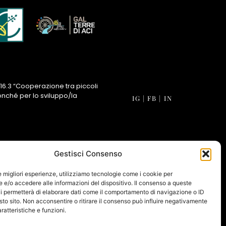
16.3 “Cooperazione tra piccoli
onché per lo sviluppo/la
IG
|
FB
|
IN
Gestisci Consenso
le migliori esperienze, utilizziamo tecnologie come i cookie per
e/o accedere alle informazioni del dispositivo. Il consenso a queste
i permetterà di elaborare dati come il comportamento di navigazione o ID
sto sito. Non acconsentire o ritirare il consenso può influire negativamente
ratteristiche e funzioni.