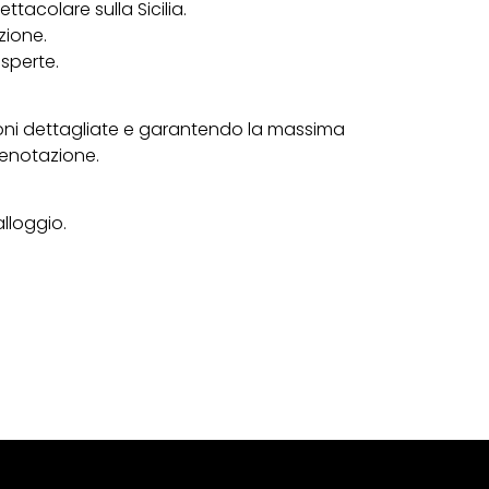
ttacolare sulla Sicilia.
uzione.
sperte.
oni dettagliate e garantendo la massima
renotazione.
lloggio.