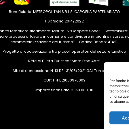
Beneficiario: METROPOLITAN S.R.L.S. CAPOFILA PARTENARIATO
PSR Sicilia 2014/2022
Ambito tematico: Riferimento: Misura 16 “Cooperazione” – Sottomisura: 
zare processi di lavoro in comune e condividere impianti e risorse, n
commercializzazione del turismo” – Codice Bando: 41421.
Progetto di cooperazione tra piccoli operatori del settore turistico
Rete di Filiera Turistica “Mare Etna Arte”
Atto di concessione N. 13 DEL 31/05/2021 GAL Terre di ACI;
CUP: H41B21000970009
Per fornire 
memorizzare 
Importo finanziato: € 50.000,00
tecnologie c
unici su que
su alcune ca
Ac
PRIVACY