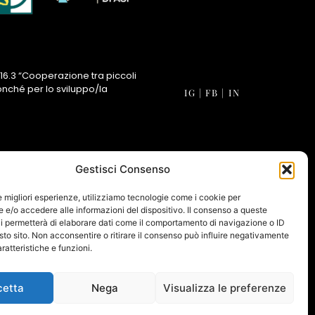
16.3 “Cooperazione tra piccoli
onché per lo sviluppo/la
IG
|
FB
|
IN
Gestisci Consenso
le migliori esperienze, utilizziamo tecnologie come i cookie per
e/o accedere alle informazioni del dispositivo. Il consenso a queste
i permetterà di elaborare dati come il comportamento di navigazione o ID
sto sito. Non acconsentire o ritirare il consenso può influire negativamente
ratteristiche e funzioni.
cetta
Nega
Visualizza le preferenze
 POLICY
|
COOKIE POLICY
|
GESTISCI CONSENSI