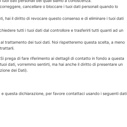
 ai tuoi dati personali dei quali siamo a conoscenza.
re, correggere, cancellare o bloccare i tuoi dati personali quando lo
i, hai il diritto di revocare questo consenso e di eliminare i tuoi dati
 richiedere tutti i tuoi dati dal controllore e trasferirli tutti quanti ad un
rti al trattamento dei tuoi dati. Noi rispetteremo questa scelta, a meno
rattarli.
. Si prega di fare riferimento ai dettagli di contatto in fondo a questa
oi dati, vorremmo sentirti, ma hai anche il diritto di presentare un
ezione dei Dati).
e questa dichiarazione, per favore contattaci usando i seguenti dati