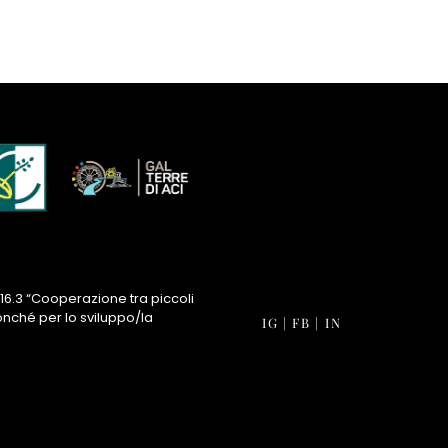
16.3 “Cooperazione tra piccoli
onché per lo sviluppo/la
IG
|
FB
|
IN