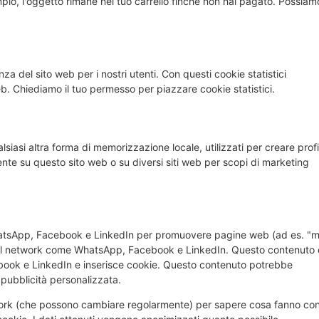
mpio, l'oggetto rimane nel tuo carrello finché non hai pagato. Possiam
enza del sito web per i nostri utenti. Con questi cookie statistici
b. Chiediamo il tuo permesso per piazzare cookie statistici.
iasi altra forma di memorizzazione locale, utilizzati per creare profil
tente su questo sito web o su diversi siti web per scopi di marketing
WhatsApp, Facebook e LinkedIn per promuovere pagine web (ad es. "m
ocial network come WhatsApp, Facebook e LinkedIn. Questo contenuto 
ook e LinkedIn e inserisce cookie. Questo contenuto potrebbe
pubblicità personalizzata.
etwork (che possono cambiare regolarmente) per sapere cosa fanno co